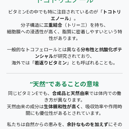
ビタミンEの中でも特に注目されているのが「
トコトリ
エノール
」。
分子構造に
三重結合
（トリ＝三）を持ち、
細胞膜への浸透性が高く、脂質に密着しやすいという特
性があります。
一般的なトコフェロールとは異なる
分布性と抗酸化ポテ
ンシャル
が研究されており、
海外では「
若返りビタミン
」とも呼ばれることも。
“天然”であることの意味
同じビタミンEでも、
合成品と天然由来
では体内での働
き方が異なります。
天然由来の成分は
生体親和性が高く
、吸収効率や作用時
間にも優位性があるとされています。
私たちは自然からの恵みを、
余計なものを加えず
にその